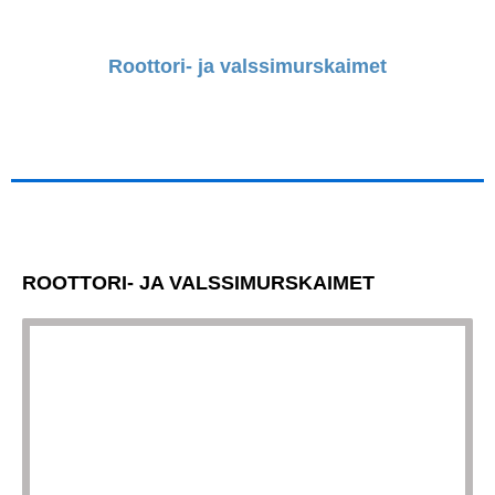
Välttämättömät
Nämä evästeet
Roottori- ja valssimurskaimet
eivät ole
valinnaisia. Niitä
tarvitaan, jotta
sivusto voi
toimia.
Tilastot
Voidaksemme
parantaa
ROOTTORI- JA VALSSIMURSKAIMET
sivuston
toiminnallisuutta
ja rakennetta
sen perusteella
kuinka sitä
käytetään.
Kokemus
Jotta sivustomme