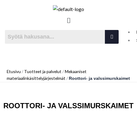
Siirry
sisältöön
NORDAGENT OY
Menu
Teknologiaa pitkällä elinkaarella
Etusivu
/
Tuotteet ja palvelut
/
Mekaaniset
materiaalinkäsittelyjärjestelmät
/
Roottori- ja valssimurskaimet
ROOTTORI- JA VALSSIMURSKAIMET