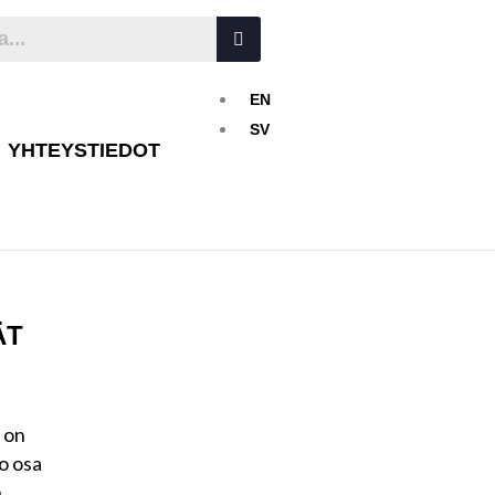
EN
SV
YHTEYSTIEDOT
ÄT
 on
so osa
n