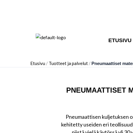
Siirry
sisältöön
ETUSIVU
Etusivu
/
Tuotteet ja palvelut
/
Pneumaattiset materi
PNEUMAATTISET 
Pneumaattisen kuljetuksen o
kehitetty useiden eri teollisuude
niistä vielä käytössä yli 