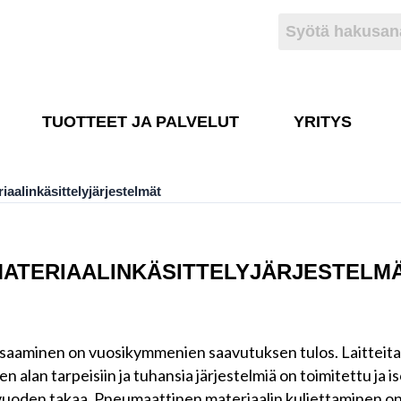
TUOTTEET JA PALVELUT
YRITYS
aalinkäsittelyjärjestelmät
MATERIAALINKÄSITTELYJÄRJESTELM
saaminen on vuosikymmenien saavutuksen tulos. Laitteita
n alan tarpeisiin ja tuhansia järjestelmiä on toimitettu ja i
30 vuoden takaa. Pneumaattinen materiaalin kuljettaminen o