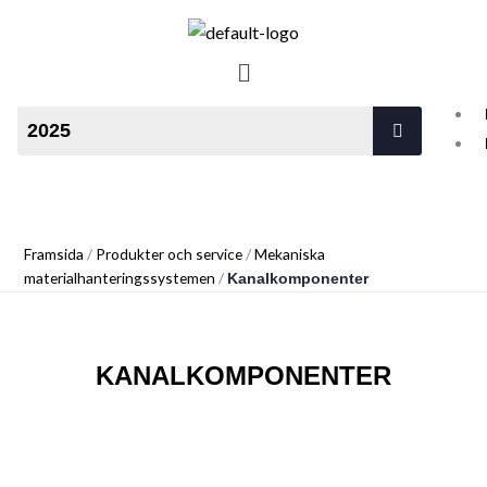
Hoppa
till
NORDAGENT OY
Meny
innehåll
Teknologi med lång livscykel
Framsida
/
Produkter och service
/
Mekaniska
materialhanteringssystemen
/
Kanalkomponenter
KANALKOMPONENTER