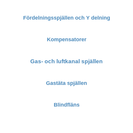
Fördelningsspjällen och Y delning
Kompensatorer
Gas- och luftkanal spjällen
Nödvändig
These
cookies are
Gastäta spjällen
not
optional.
They are
needed for
Blindfläns
the site to
function.