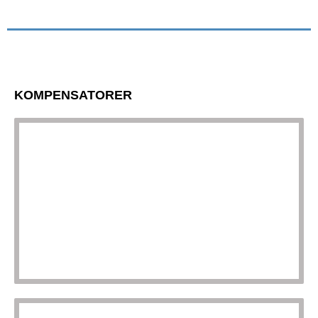
funktioner
inte att vara
tillgängliga
för dig på
webbplatsen.
KOMPENSATORER
Marknadsföring
Om du delar din
uppmärksamhet
och dina
handlingar på vår
webbplats är det
mer troligt att du
kommer att se
innehåll och
erbjudanden som
är skräddarsydda
för dig.