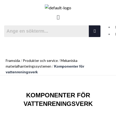
Hoppa
till
NORDAGENT OY
Meny
innehåll
Teknologi med lång livscykel
Framsida
/
Produkter och service
/
Mekaniska
materialhanteringssystemen
/
Komponenter för
vattenreningsverk
KOMPONENTER FÖR
VATTENRENINGSVERK